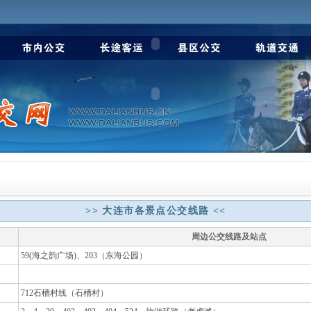
>> 大连市各景点公交线路 <<
周边公交线路及站点
59(海之韵广场)、203（东海公园）
712石槽村线（石槽村）