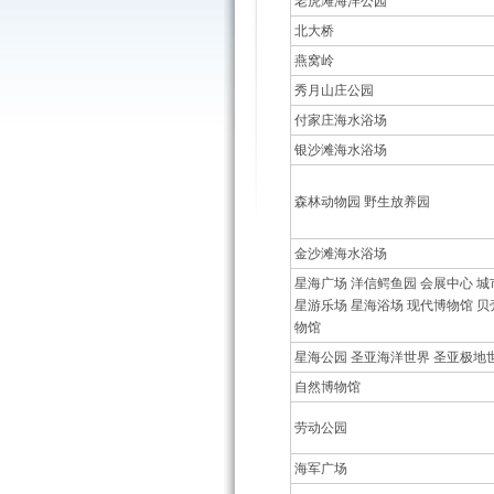
老虎滩海洋公园
北大桥
燕窝岭
秀月山庄公园
付家庄海水浴场
银沙滩海水浴场
森林动物园 野生放养园
金沙滩海水浴场
星海广场 洋信鳄鱼园 会展中心 城
星游乐场 星海浴场 现代博物馆 贝
物馆
星海公园 圣亚海洋世界 圣亚极地
自然博物馆
劳动公园
海军广场