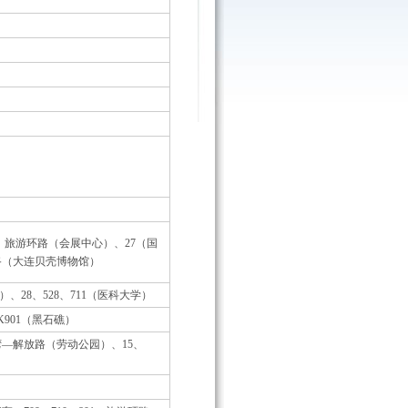
K901、旅游环路（会展中心）、27（国
环路（大连贝壳博物馆）
公园）、28、528、711（医科大学）
、K901（黑石礁）
大连湾—解放路（劳动公园）、15、