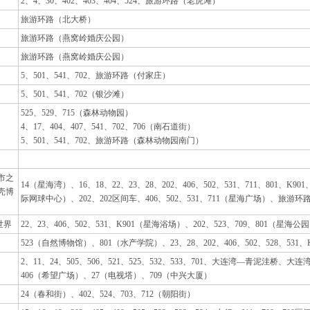
2、4、30、402、403、404、524、旅游环路（老虎滩）
旅游环路（北大桥）
旅游环路（燕窝岭婚庆公园）
旅游环路（燕窝岭婚庆公园）
5、501、541、702、旅游环路（付家庄）
5、501、541、702（银沙滩）
525、529、715（森林动物园）
4、17、404、407、541、702、706（南石道街）
5、501、541、702、旅游环路（森林动物园南门）
市之
14（星海湾）、16、18、22、23、28、202、406、502、531、711、801、
壳博
际网球中心）、202、202区间车、406、502、531、711（星海广场）、旅游
世界
22、23、406、502、531、K901（星海浴场）、202、523、709、801（星海
523（自然博物馆）、801（水产学院）、23、28、202、406、502、528、531
2、11、24、505、506、521、525、532、533、701、大连湾—青泥洼桥、
406（希望广场）、27（电视塔）、709（中兴大厦）
24（春和街）、402、524、703、712（朝阳街）