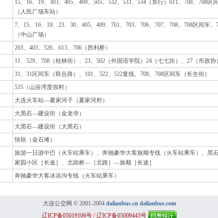
15、16、19、303、405、409、505、532、533、534（东行）611、708、708
（人民广场车站）
7、15、16、19、23、30、405、409、701、703、706、707、708、708区间车
（中山广场）
203、403、526、613、706（胜利桥）
11、529、708（桂林街）、23、502（外国语学院）24（七七街）、27（市政
31、31区间车（联合路）、101、522、522复线、708、708区间车（长生街）
535（山浴湾度假村）
大连火车站—夏家河子（夏家河村）
大黑石—建设街（金龙寺）
大黑石—建设街（大黑石）
快轨（金石滩）
旅游一日游中巴（火车站乘车）、奔驰豪华大客旅顺专线（火车站乘车）、黑
家园小区［长途］、北岗桥—［北路］—旅顺［长途］
奔驰豪华大客冰浴沟专线（火车站乘车）
大连公交网 © 2001-2004
dalianbus.cn
dalianbus.com
辽ICP备05019106号 / 辽ICP备05009443号