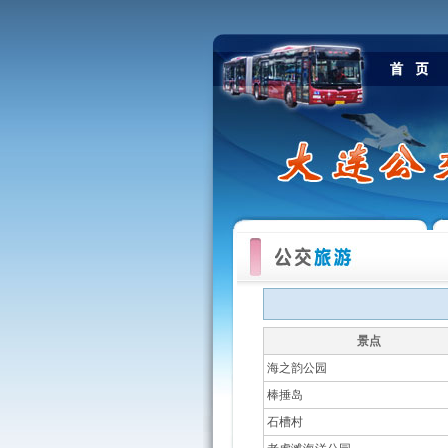
景点
海之韵公园
棒捶岛
石槽村