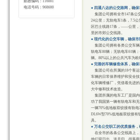
邮政编码：116001
电话号码：968600
● 四通八达的公交路网，确
集团公司拥有全市147条公
24公里；无轨电车1条，7.5
区巴士线路17条，——公里，还
里的市郊公交线路。
● 现代化的公交车辆，确保
集团公司拥有各类公交车辆32
轨电车80辆；无轨电车61辆；
辆。80%以上的公共汽车为
● 完善的车辆修造体系，确
集团公司在所属的18个客运
车辆的日常保养维护和安全技
化车辆维修厂，凭借着先进的
大中修和技术改造。
集团所属的电车工厂是国内
功了我国第一辆有轨电车和无
一辆70%低地板双铰接有轨电
DL6W型70%低地板双铰接
具。
● 万名公交职工的优质服务
在全市的各条公交线路上，
他们迎日出、送月归、战风雨