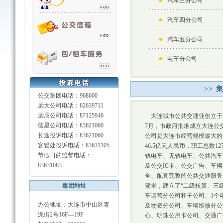
汽车三分公司
汽车四分公司
汽车五分公司
电车分公司
>> 
公交集团电话：968600
远大公司电话：62639711
远辰公司电话：87125946
大连城市公共交通业创立于19
蓝星公司电话：83621060
7月，市政府批准成立大连公
长途投诉电话：83621060
公司是大连市经营规模最大的
客管处投诉电话：83631105
46.5亿元人民币，职工总数1
节假日的监督电话：
轨电车、无轨电车、公共汽车
83631083
及公交IC卡、公交广告、车
全、配套完整的公共交通服务
集团地址
要求，建立了“二级核算、三
车运营分公司和子公司、1个
办公地址：大连市中山区青
及物资分公司、车辆维修分公
泥街2号16F—19F
心、明珠公用卡公司、交通广