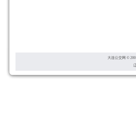
大连公交网 © 2001
辽