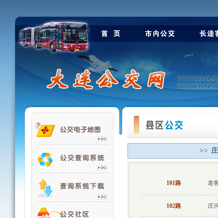
>> 
101路
老
102路
庄