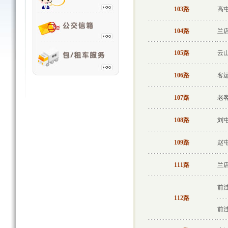
103路
高
104路
兰
105路
云
106路
客
107路
老
108路
刘
109路
赵
111路
兰
前
112路
前