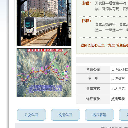
去程：
开发区—通世泰—鸿
旗—普湾体育场—石
回程：
普兰店振兴街—普兰
堡—二十里堡—十三
线路全长43公里（九里-普兰店
所属公司
大连地铁
车 型
大连机车
售票方式
无人售票
详细票价
点击查看
公交集团
交运集团
远辰客运